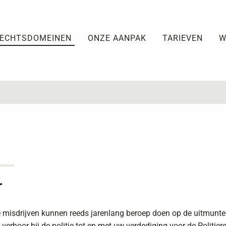
ECHTSDOMEINEN
ONZE AANPAK
TARIEVEN
W
r
e misdrijven kunnen reeds jarenlang beroep doen op de uitmunt
verhoor bij de politie tot en met uw verdediging voor de Politie