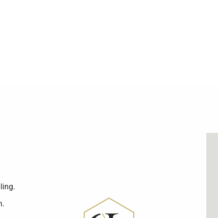
ling.
n.