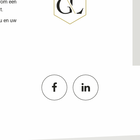
arom een
t.
 u en uw