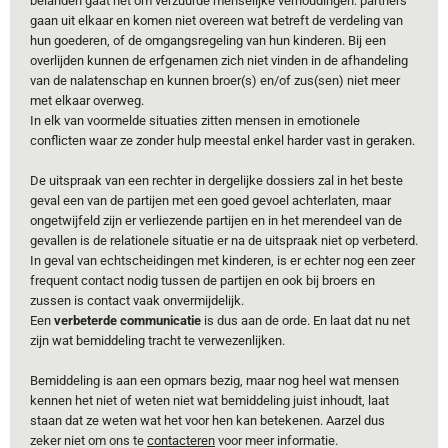
belanden gaat het om verzuurde menselijke verhoudingen: partners
gaan uit elkaar en komen niet overeen wat betreft de verdeling van
hun goederen, of de omgangsregeling van hun kinderen. Bij een
overlijden kunnen de erfgenamen zich niet vinden in de afhandeling
van de nalatenschap en kunnen broer(s) en/of zus(sen) niet meer
met elkaar overweg.
In elk van voormelde situaties zitten mensen in emotionele
conflicten waar ze zonder hulp meestal enkel harder vast in geraken.
De uitspraak van een rechter in dergelijke dossiers zal in het beste
geval een van de partijen met een goed gevoel achterlaten, maar
ongetwijfeld zijn er verliezende partijen en in het merendeel van de
gevallen is de relationele situatie er na de uitspraak niet op verbeterd.
In geval van echtscheidingen met kinderen, is er echter nog een zeer
frequent contact nodig tussen de partijen en ook bij broers en
zussen is contact vaak onvermijdelijk.
Een
verbeterde communicatie
is dus aan de orde. En laat dat nu net
zijn wat bemiddeling tracht te verwezenlijken.
Bemiddeling is aan een opmars bezig, maar nog heel wat mensen
kennen het niet of weten niet wat bemiddeling juist inhoudt, laat
staan dat ze weten wat het voor hen kan betekenen. Aarzel dus
zeker niet om ons te
contacteren
voor meer informatie.