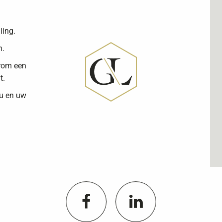
ling.
n.
arom een
t.
 u en uw